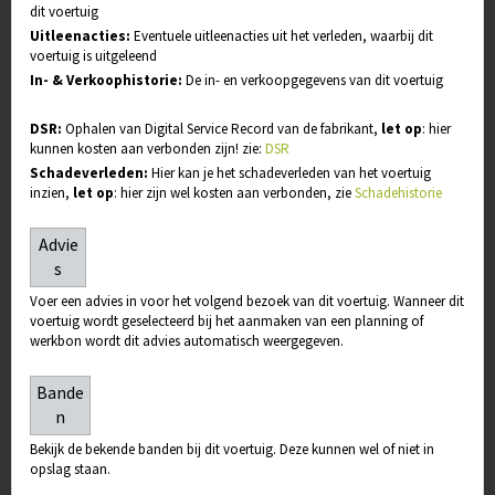
dit voertuig
Uitleenacties:
Eventuele uitleenacties uit het verleden, waarbij dit
voertuig is uitgeleend
In- & Verkoophistorie:
De in- en verkoopgegevens van dit voertuig
DSR:
Ophalen van Digital Service Record van de fabrikant,
let op
: hier
kunnen kosten aan verbonden zijn! zie:
DSR
Schadeverleden:
Hier kan je het schadeverleden van het voertuig
inzien,
l
et op
: hier zijn wel kosten aan verbonden, zie
Schadehistorie
Advie
s
Voer een advies in voor het volgend bezoek van dit voertuig. Wanneer dit
voertuig wordt geselecteerd bij het aanmaken van een planning of
werkbon wordt dit advies automatisch weergegeven.
Bande
n
Bekijk de bekende banden bij dit voertuig. Deze kunnen wel of niet in
opslag staan.