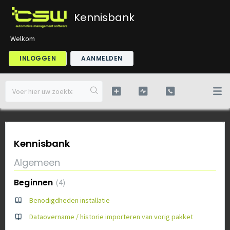
Kennisbank
Welkom
INLOGGEN
AANMELDEN
Kennisbank
Algemeen
Beginnen
4
Benodigdheden installatie
Dataovername / historie importeren van vorig pakket