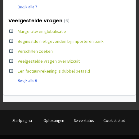
Bekijk alle 7
Veelgestelde vragen
6
Marge-btw en globalisatie
Beginsaldo niet gevonden bij importeren bank
Verschillen zoeken
Veelgestelde vragen over Bizcuit
Een factuur/rekening is dubbel betaald
Bekijk alle 6
Startpagina
Oplossingen
Serverstatus
Cookiebeleid