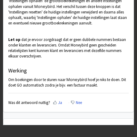
'Instellingen ophalen' de grootboekrekeningen en andere instellingen
ophalen vanuit
Moneybird
. Het verschil tussen deze knoppen is dat
'Instellingen resetten' de huidige instellingen verwijderd en daarna alles
ophaalt, waarbij 'Instellingen ophalen' de huidige instellingen laat staan
en eventueel nieuwe grootboekrekeningen aanvult.
Let op
dat je ervoor zorgdraagt dat er geen dubbele nummers bestaan
onder klanten en leveranciers. Omdat Moneybird geen gescheiden
relatielijsten kent kunnen klant en leveranciers met dezelfde nummers
elkaar overschrijven.
Werking
Om boekingen door te sturen naar
Moneybird
hoef je niks te doen. Dit
doet GO automatisch zodra je bijv. een factuur maakt.
Was dit antwoord nuttig?
Ja
Nee