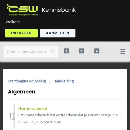
Kennisbank
Welkom
INLOGGEN
AANMELDEN
Startpagina oplossing
Handleiding
Algemeen
Home-scherm
Het Home scherm is het eerste scherm dat je ziet wanneer je inlogt. Op dit scherm zie je verschillende widgets over o.a. de planning en status van de werkpl...
Di, 24 Jun, 2025 om 9:00 AM