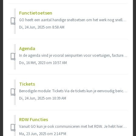
Functietoetsen
GO heeft een aantal handige sneltoetsen om het werk nog sneller en eenvoudiger te maken. Deze sneltoetsen zijn overal in het pakket op te roepen. Je hoeft n...
Di, 24 Jun, 2025 om 8:58 AM
Agenda
In de agenda vind je vooral seinpunten voor voertuigen, facturen etc. Denk hierbij aan wanneer een voertuig toe is aan een APK-keuring, onderhoudsbeurt, maa...
Do, 16 Mrt, 2023 om 10:57 AM
Tickets
Benodigde module: Tickets Via de tickets kun je eenvoudig berichten heen en weer sturen tussen verschillende werknemers of functiegroepen. Bijvoorbeeld ...
Di, 24 Jun, 2025 om 10:39 AM
RDW Functies
Vanuit GO kun je ook communiceren met het RDW. Je hebt hiervoor wel een RDW-provider nodig, bijvoorbeeld A2SP, VWE of RDC. Hoe je deze instelt vind je hier....
Ma, 23 Jun, 2025 om 2:14 PM