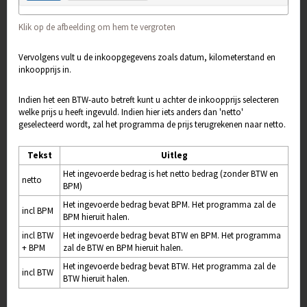
Klik op de afbeelding om hem te vergroten
Vervolgens vult u de inkoopgegevens zoals datum, kilometerstand en
inkoopprijs in.
Indien het een BTW-auto betreft kunt u achter de inkoopprijs selecteren
welke prijs u heeft ingevuld. Indien hier iets anders dan 'netto'
geselecteerd wordt, zal het programma de prijs terugrekenen naar netto.
Tekst
Uitleg
Het ingevoerde bedrag is het netto bedrag (zonder BTW en
netto
BPM)
Het ingevoerde bedrag bevat BPM. Het programma zal de
incl BPM
BPM hieruit halen.
incl BTW
Het ingevoerde bedrag bevat BTW en BPM. Het programma
+ BPM
zal de BTW en BPM hieruit halen.
Het ingevoerde bedrag bevat BTW. Het programma zal de
incl BTW
BTW hieruit halen.