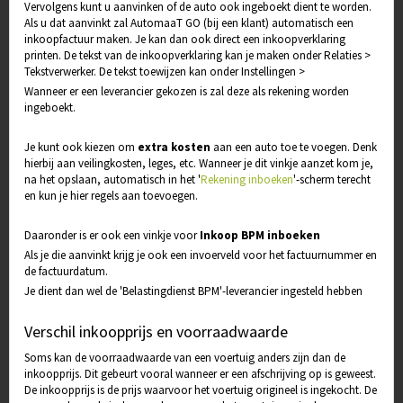
Vervolgens kunt u aanvinken of de auto ook ingeboekt dient te worden.
Als u dat aanvinkt zal AutomaaT GO (bij een klant) automatisch een
inkoopfactuur maken. Je kan dan ook direct een inkoopverklaring
printen. De tekst van de inkoopverklaring kan je maken onder Relaties >
Tekstverwerker. De tekst toewijzen kan onder Instellingen >
Wanneer er een leverancier gekozen is zal deze als rekening worden
ingeboekt.
Je kunt ook kiezen om
extra kosten
aan een auto toe te voegen. Denk
hierbij aan veilingkosten, leges, etc. Wanneer je dit vinkje aanzet kom je,
na het opslaan, automatisch in het '
Rekening inboeken
'-scherm terecht
en kun je hier regels aan toevoegen.
Daaronder is er ook een vinkje voor
Inkoop BPM inboeken
Als je die aanvinkt krijg je ook een invoerveld voor het factuurnummer en
de factuurdatum.
Je dient dan wel de 'Belastingdienst BPM'-leverancier ingesteld hebben
Verschil inkoopprijs en voorraadwaarde
Soms kan de voorraadwaarde van een voertuig anders zijn dan de
inkoopprijs. Dit gebeurt vooral wanneer er een afschrijving op is geweest.
De inkoopprijs is de prijs waarvoor het voertuig origineel is ingekocht. De