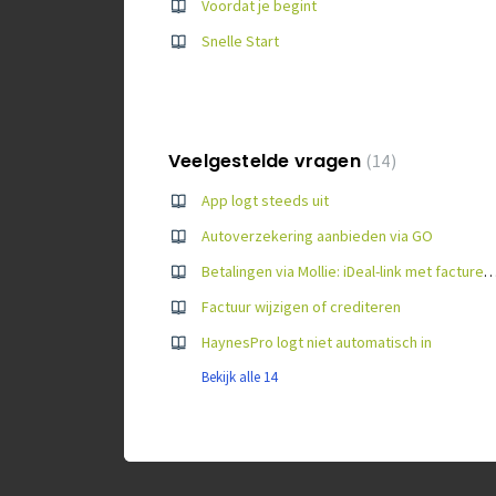
Voordat je begint
Snelle Start
Veelgestelde vragen
14
App logt steeds uit
Autoverzekering aanbieden via GO
Betalingen via Mollie: iDeal-link met facturen meesture
Factuur wijzigen of crediteren
HaynesPro logt niet automatisch in
Bekijk alle 14