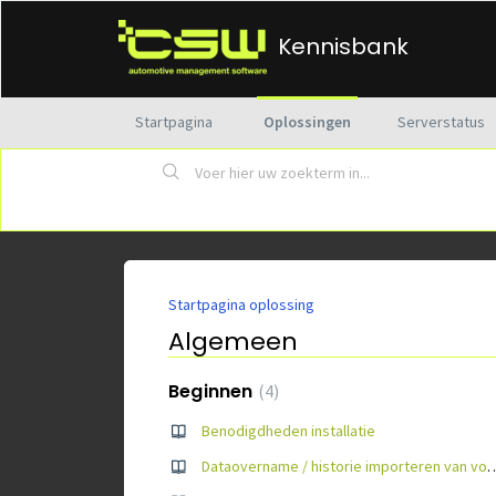
Kennisbank
Startpagina
Oplossingen
Serverstatus
Startpagina oplossing
Algemeen
Beginnen
4
Benodigdheden installatie
Dataovername / historie importe