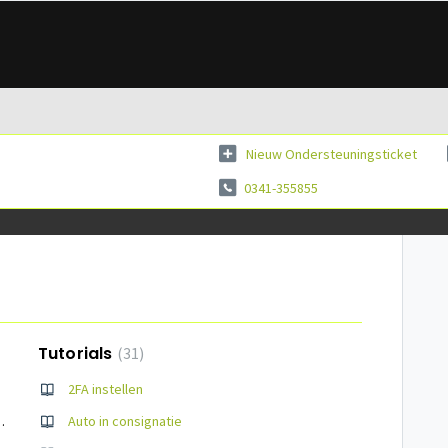
Nieuw Ondersteuningsticket
0341-355855
Tutorials
31
2FA instellen
ren van vorig pakket
Auto in consignatie